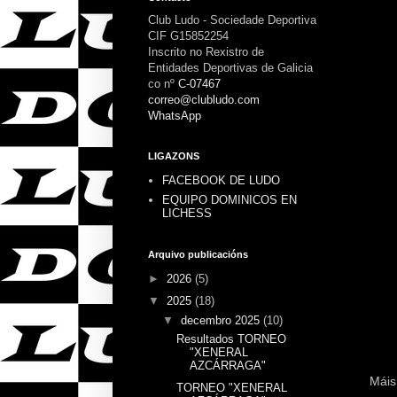
Club Ludo - Sociedade Deportiva
CIF G15852254
Inscrito no Rexistro de
Entidades Deportivas de Galicia
co nº
C-07467
correo@clubludo.com
WhatsApp
LIGAZONS
FACEBOOK DE LUDO
EQUIPO DOMINICOS EN
LICHESS
Arquivo publicacións
►
2026
(5)
▼
2025
(18)
▼
decembro 2025
(10)
Resultados TORNEO
"XENERAL
AZCÁRRAGA"
Máis
TORNEO "XENERAL