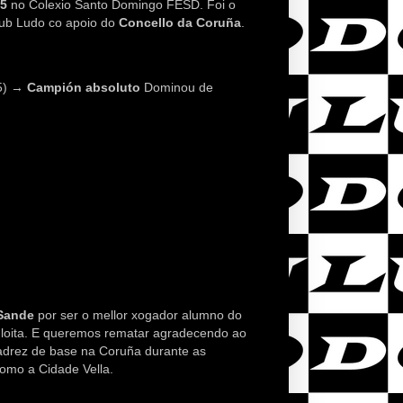
25
no Colexio Santo Domingo FESD. Foi o
Club Ludo co apoio do
Concello da Coruña
.
.5) →
Campión absoluto
Dominou de
Sande
 por ser o mellor xogador alumno do 
Colexio Santo Domingo FESD e ao resto de xogadores pola participación e loita. E queremos rematar agradecendo ao 
adrez de base na Coruña durante as 
omo a Cidade Vella.