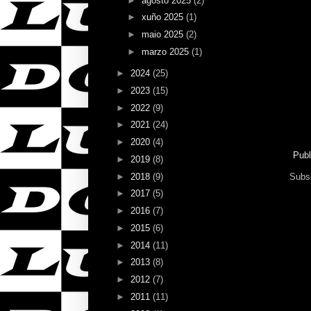
►
agosto 2025
(2)
►
xuño 2025
(1)
►
maio 2025
(2)
►
marzo 2025
(1)
►
2024
(25)
►
2023
(15)
►
2022
(9)
►
2021
(24)
►
2020
(4)
Publ
►
2019
(8)
►
2018
(9)
Subsc
►
2017
(5)
►
2016
(7)
►
2015
(6)
►
2014
(11)
►
2013
(8)
►
2012
(7)
►
2011
(11)