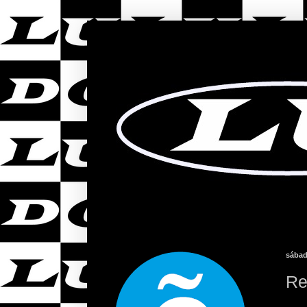
sábad
Re