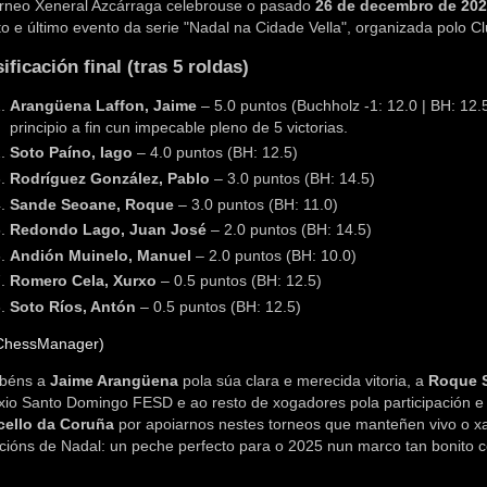
rneo Xeneral Azcárraga celebrouse o pasado
26 de decembro de 20
to e último evento da serie "Nadal na Cidade Vella", organizada polo 
ificación final (tras 5 roldas)
Arangüena Laffon, Jaime
– 5.0 puntos (Buchholz -1: 12.0 | BH: 12
principio a fin cun impecable pleno de 5 victorias.
Soto Paíno, Iago
– 4.0 puntos (BH: 12.5)
Rodríguez González, Pablo
– 3.0 puntos (BH: 14.5)
Sande Seoane, Roque
– 3.0 puntos (BH: 11.0)
Redondo Lago, Juan José
– 2.0 puntos (BH: 14.5)
Andión Muinelo, Manuel
– 2.0 puntos (BH: 10.0)
Romero Cela, Xurxo
– 0.5 puntos (BH: 12.5)
Soto Ríos, Antón
– 0.5 puntos (BH: 12.5)
ChessManager)
béns a 
Jaime Arangüena
 pola súa clara e merecida vitoria, a 
Roque 
ello da Coruña
 por apoiarnos nestes torneos que manteñen vivo o x
cións de Nadal: un peche perfecto para o 2025 nun marco tan bonito c