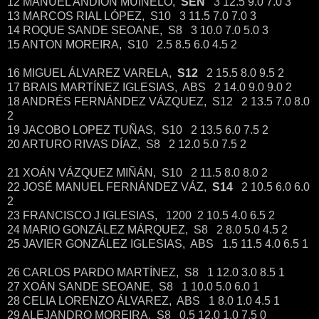
12 MANUEL ANDIÓN MUINELO,
SEN
3 12.5 9.0 7.0 3
13 MARCOS RIAL LÓPEZ, S10 3 11.5 7.0 7.0 3
14 ROQUE SANDE SEOANE, S8 3 10.0 7.0 5.0 3
15 ANTON MOREIRA, S10 2.5 8.5 6.0 4.5 2
16 MIGUEL ÁLVAREZ VARELA,
S12
2 15.5 8.0 9.5 2
17 BRAIS MARTÍNEZ IGLESIAS, ABS 2 14.0 9.0 9.0 2
18 ANDRÉS FERNÁNDEZ VÁZQUEZ, S12 2 13.5 7.0 8.0
2
19 JACOBO LOPEZ TUÑAS, S10 2 13.5 6.0 7.5 2
20 ARTURO RIVAS DÍAZ, S8 2 12.0 5.0 7.5 2
21 XOÁN VÁZQUEZ MIÑÁN, S10 2 11.5 8.0 8.0 2
22 JOSÉ MANUEL FERNÁNDEZ VÁZ,
S14
2 10.5 6.0 6.0
2
23 FRANCISCO J IGLESIAS, 1200 2 10.5 4.0 6.5 2
24 MARIO GONZÁLEZ MÁRQUEZ, S8 2 8.0 5.0 4.5 2
25 JAVIER GONZÁLEZ IGLESIAS, ABS 1.5 11.5 4.0 6.5 1
26 CARLOS PARDO MARTÍNEZ, S8 1 12.0 3.0 8.5 1
27 XOÁN SANDE SEOANE, S8 1 10.0 5.0 6.0 1
28 CELIA LORENZO ÁLVAREZ, ABS 1 8.0 1.0 4.5 1
29 ALEJANDRO MOREIRA, S8 0.5 12.0 1.0 7.5 0