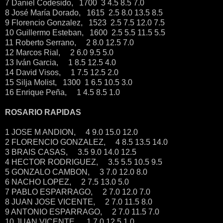
7 Daniel Codesido, 1700 3 4.5 8.5 7.0
8 José María Dorado, 1615 2.5 8.0 13.5 8.5
9 Florencio Gonzalez, 1523 2.5 7.5 12.0 7.5
10 Guillermo Esteban, 1600 2.5 5.5 11.5 5.5
11 Roberto Serrano, 2 8.0 12.5 7.0
12 Marcos Rial, 2 6.0 9.5 5.0
13 Iván Garcia, 1 8.5 12.5 4.0
14 David Visos, 1 7.5 12.5 2.0
15 Silja Molist, 1300 1 6.5 10.5 3.0
16 Enrique Peña, 1 4.5 8.5 1.0
ROSARIO RAPIDAS
1 JOSE M ANDION, 4 9.0 15.0 12.0
2 FLORENCIO GONZALEZ, 4 8.5 13.5 14.0
3 BRAIS CASAS, 3.5 9.0 14.0 12.5
4 HECTOR RODRIGUEZ, 3.5 5.5 10.5 9.5
5 GONZALO CAMBON, 3 7.0 12.0 8.0
6 NACHO LOPEZ, 2 7.5 13.0 5.0
7 PABLO ESPARRAGO, 2 7.0 12.0 7.0
8 JUAN JOSE VICENTE, 2 7.0 11.5 8.0
9 ANTONIO ESPARRAGO, 2 7.0 11.5 7.0
10 JUAN VICENTE, 1 7.0 12.5 1.0