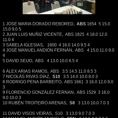
1 JOSE MARIA DORADO REBORED,
ABS
1654 5 15.0
15.0 9.0 5
2 JUAN LUIS MUÑIZ VICENTE, ABS 1825 4 18.0 12.0
11.0 4
3 SABELA IGLESIAS, 1600 4 16.0 14.0 9.5 4
4 JOSÉ MANUEL ANDIÓN FERNÁN, ABS 4 15.0 11.0 9.0
4
5 DAVID SEIJO, ABS 4 13.0 10.0 8.5 4
6 ÁLEX ARIAS RAMOS, ABS 3.5 14.5 11.0 8.5 3
7 NICOLÁS RIVAS DÍAZ,
S10
3.5 14.0 10.0 8.0 3
8 RODRIGO PENA BARBEITO, ABS 1661 3 16.0 12.0 9.0
3
9 FLORENCIO GONZÁLEZ FERNAN, ABS 1529 3 16.0
9.0 10.0 3
10 RUBÉN TROITEIRO ARENAS,
S8
3 13.0 10.0 7.0 3
11 DAVID VISOS VEIRAS, S10 3 13.0 9.0 7.0 3