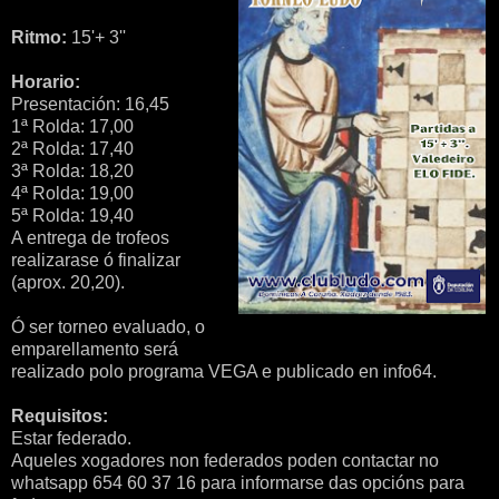
Ritmo:
15'+ 3''
Horario:
Presentación: 16,45
1ª Rolda: 17,00
2ª Rolda: 17,40
3ª Rolda: 18,20
4ª Rolda: 19,00
5ª Rolda: 19,40
A entrega de trofeos
realizarase ó finalizar
(aprox. 20,20).
Ó ser torneo evaluado, o
emparellamento será
realizado polo programa VEGA e publicado en info64.
Requisitos:
Estar federado.
Aqueles xogadores non federados poden contactar no
whatsapp 654 60 37 16 para informarse das opcións para