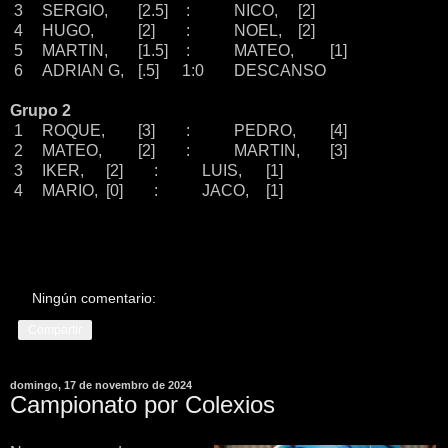
3
SERGIO,
[2.5]
:
NICO,
[2]
4
HUGO,
[2]
:
NOEL,
[2]
5
MARTIN,
[1.5]
:
MATEO,
[1]
6
ADRIAN G,
[.5]
1:0
DESCANSO
Grupo 2
1
ROQUE,
[3]
:
PEDRO,
[4]
2
MATEO,
[2]
:
MARTIN,
[3]
3
IKER,
[2]
:
LUIS,
[1]
4
MARIO,
[0]
:
JACO,
[1]
Ningún comentario:
Compartir
domingo, 17 de novembro de 2024
Campionato por Colexios