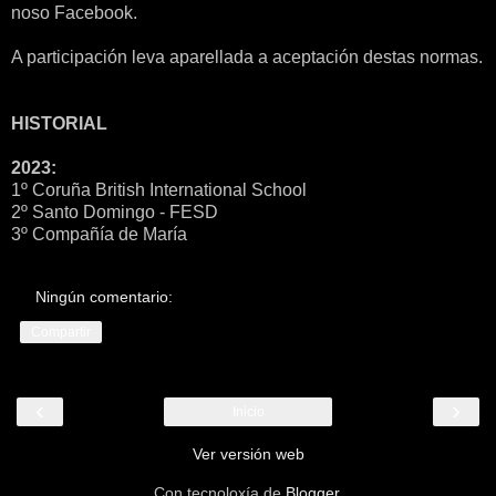
noso Facebook.
A participación leva aparellada a aceptación destas normas.
HISTORIAL
2023:
1º Coruña British International School
2º Santo Domingo - FESD
3º Compañía de María
Ningún comentario:
Compartir
‹
›
Inicio
Ver versión web
Con tecnoloxía de
Blogger
.