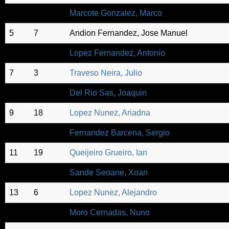
4
10
Marcote Gonzalez, Marco
5
7
Andion Fernandez, Jose Manuel
6
2
Lopez Fernandez, Antonio
7
3
Traveso Neira, Julio
8
8
Del Rio Sas, Joaquin
9
18
Lopez Nunez, Ariadna
10
17
Fernandez Barcena, Sergio
11
19
Queijeiro Grueiro, Ian
12
12
Sande Seoane, Xoan
13
6
Lopez Nunez, Alejandro
14
4
Moro Cernadas, Nuno