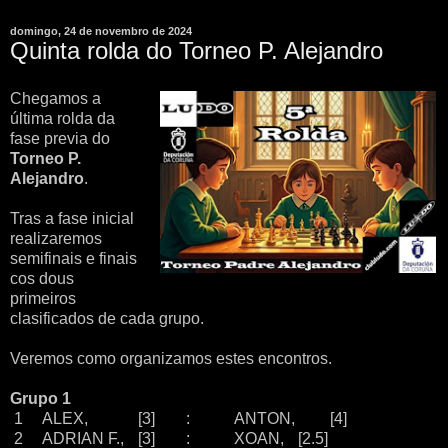
domingo, 24 de novembro de 2024
Quinta rolda do Torneo P. Alejandro
Chegamos a
última rolda da
fase previa do
Torneo P.
Alejandro
.
Tras a fase inicial
realizaremos
semifinais e finais
cos dous
primeiros
clasificados de cada grupo.
Veremos como organizamos estes encontros.
Grupo 1
1
ALEX,
[3]
:
ANTON,
[4]
2
ADRIAN F.,
[3]
:
XOAN,
[2.5]