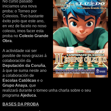
No curso pasado
iniciamos una nova
proba: o Torneo por
Colexios. Tivo bastante
éxito polo que este ano,
en vez de facelo no noso
colexio, imos facer esta
proba no
Colexio Grande
Obra
.
A actividade vai ser
posible de novo grazas á
colaboración da
Deputación da Coruña
,
á que se suma neste ano
a colaboración de
Escolas Católicas
e o
Grupo Anaya
, que
realizará durante o torneo unha charla sobre o seu
programa
Ajeduca
.
BASES DA PROBA