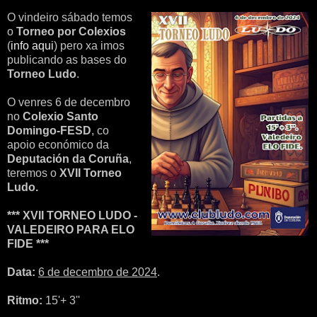
O vindeiro sábado temos
o
Torneo por Colexios
(
info aqui
) pero xa imos
publicando as bases do
Torneo Ludo
.
O venres 6 de decembro
no
Colexio Santo
Domingo-FESD
, co
apoio económico da
Deputación da Coruña
,
teremos o
XVII Torneo
Ludo.
*** XVII TORNEO LUDO -
VALEDEIRO PARA ELO
FIDE ***
Data:
6 de decembro de 2024
.
Ritmo:
15'+ 3''