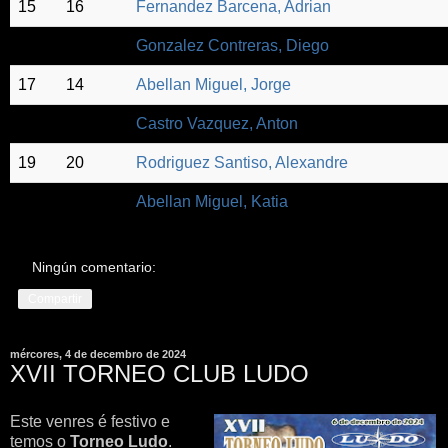
15
16
Fernandez Barcena, Adrian
16
9
Gonzalez Contreras, Diego
17
14
Abellan Miguel, Jorge
18
11
Castro Vazquez, Anton
19
20
Rodriguez Santiso, Alexandre
20
15
Abellan Miguel, Katia
Ningún comentario:
Compartir
mércores, 4 de decembro de 2024
XVII TORNEO CLUB LUDO
Este venres é festivo e
temos o
Torneo Ludo
.