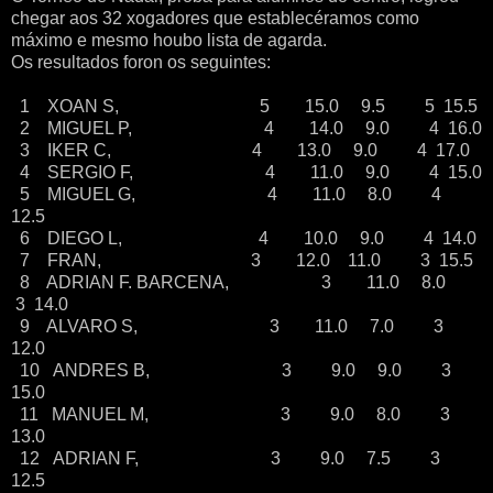
chegar aos 32 xogadores que establecéramos como
máximo e mesmo houbo lista de agarda.
Os resultados foron os seguintes:
1 XOAN S, 5 15.0 9.5 5 15.5
2 MIGUEL P, 4 14.0 9.0 4 16.0
3 IKER C, 4 13.0 9.0 4 17.0
4 SERGIO F, 4 11.0 9.0 4 15.0
5 MIGUEL G, 4 11.0 8.0 4
12.5
6 DIEGO L, 4 10.0 9.0 4 14.0
7 FRAN, 3 12.0 11.0 3 15.5
8 ADRIAN F. BARCENA, 3 11.0 8.0
3 14.0
9 ALVARO S, 3 11.0 7.0 3
12.0
10 ANDRES B, 3 9.0 9.0 3
15.0
11 MANUEL M, 3 9.0 8.0 3
13.0
12 ADRIAN F, 3 9.0 7.5 3
12.5