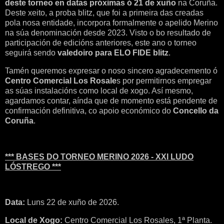
deste torneo en datas próximas ó 21 de xuño
na Coruña.
Deste xeito, a proba blitz, que foi a primeira das creadas
pola nosa entidade, incorpora formalmente o apelido Merino
na súa denominación desde 2023. Visto o bo resultado de
participación de edicións anteriores, este ano o torneo
seguirá sendo
valedoiro para ELO FIDE blitz
.
Tamén queremos expresar o noso sincero agradecemento ó
Centro Comercial Los Rosale
s por permitirnos empregar
as súas instalacións como local de xogo. Así mesmo,
agardamos contar, aínda que de momento está pendente de
confirmación definitiva, co apoio económico do
Concello da
Coruña
.
*** BASES DO TORNEO MERINO 2026 - XXI LUDO
LÓSTREGO ***
Data:
Luns 22 de xuño de 2026.
Local de Xogo:
Centro Comercial Los Rosales, 1ª Planta.