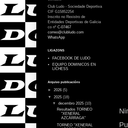
Club Ludo - Sociedade Deportiva
CIF G15852254
Inscrito no Rexistro de
Entidades Deportivas de Galicia
co nº
C-07467
correo@clubludo.com
WhatsApp
LIGAZONS
FACEBOOK DE LUDO
EQUIPO DOMINICOS EN
LICHESS
Arquivo publicacións
►
2026
(5)
▼
2025
(18)
▼
decembro 2025
(10)
Ni
Resultados TORNEO
"XENERAL
AZCÁRRAGA"
Pu
TORNEO "XENERAL