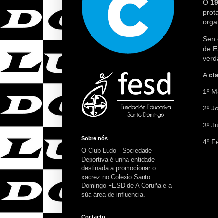
O
19
prot
orga
Sen 
de E
verd
A
cl
1º M
2º J
3º J
Sobre nós
4º F
O Club Ludo - Sociedade
Deportiva é unha entidade
destinada a promocionar o
xadrez no Colexio Santo
Domingo FESD de A Coruña e a
súa área de influencia.
Contacto