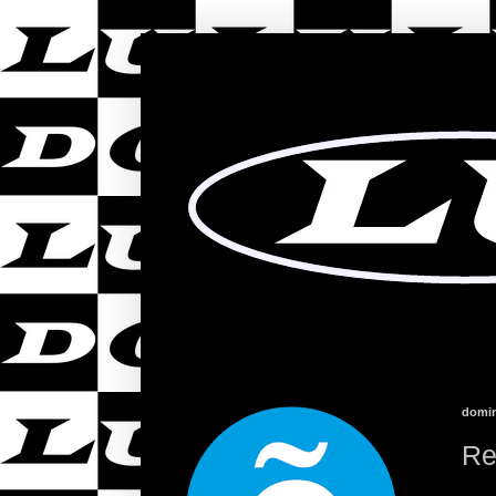
domin
Re