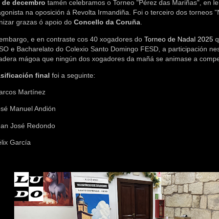
 de decembro
tamén celebramos o Torneo "Pérez das Mariñas", en l
agonista na oposición á Revolta Irmandiña. Foi o terceiro dos torneos
nizar grazas ó apoio do
Concello da Coruña
.
embargo, e en contraste cos 40 xogadores do
Torneo de Nadal 2025
q
SO e Bacharelato do Colexio Santo Domingo FESD, a participación nes
adera mágoa que ningún dos xogadores da mañá se animase a competi
asificación final
foi a seguinte:
arcos Martínez
osé Manuel Andión
uan José Redondo
élix García