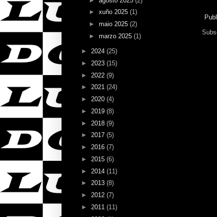
►
agosto 2025
(2)
►
xuño 2025
(1)
Publ
►
maio 2025
(2)
Subsc
►
marzo 2025
(1)
►
2024
(25)
►
2023
(15)
►
2022
(9)
►
2021
(24)
►
2020
(4)
►
2019
(8)
►
2018
(9)
►
2017
(5)
►
2016
(7)
►
2015
(6)
►
2014
(11)
►
2013
(8)
►
2012
(7)
►
2011
(11)