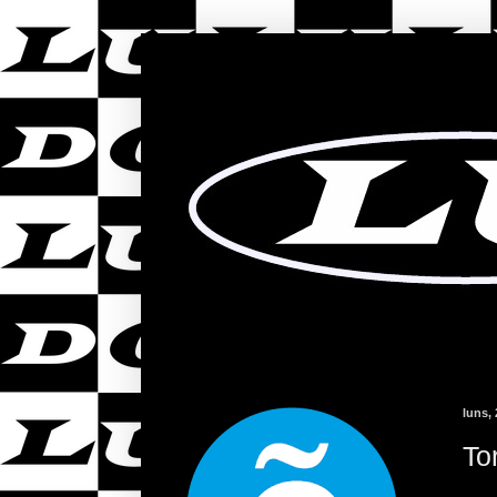
luns,
To