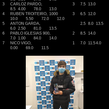
3
CARLOZ PARDO,
3
7.5
13.0
8.5
4.00
78.0
13.0
4
RUBEN TROITEIRO,
1000
3
6.5
12.0
10.0
5.50
72.0
12.0
5
ANTON GARDA,
2.5
8.0
13.5
6.0
2.50
81.0
13.5
6
PABLO IGLESIAS 900,
2
8.5
14.0
7.0
1.00
84.0
14.0
7
NICO VIGO,
1
7.0
11.5
4.0
0.00
69.0
11.5