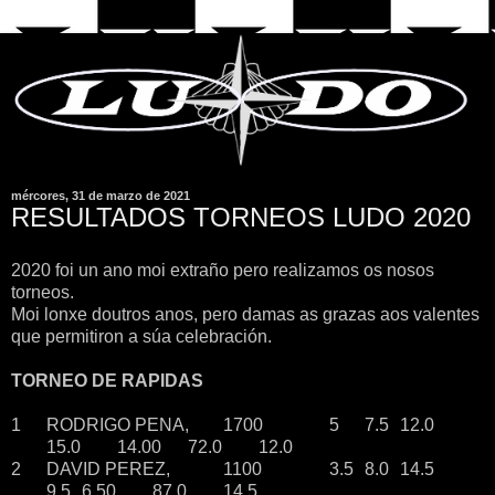
mércores, 31 de marzo de 2021
RESULTADOS TORNEOS LUDO 2020
2020 foi un ano moi extraño pero realizamos os nosos
torneos.
Moi lonxe doutros anos, pero damas as grazas aos valentes
que permitiron a súa celebración.
TORNEO DE RAPIDAS
1
RODRIGO PENA,
1700
5
7.5
12.0
15.0
14.00
72.0
12.0
2
DAVID PEREZ,
1100
3.5
8.0
14.5
9.5
6.50
87.0
14.5