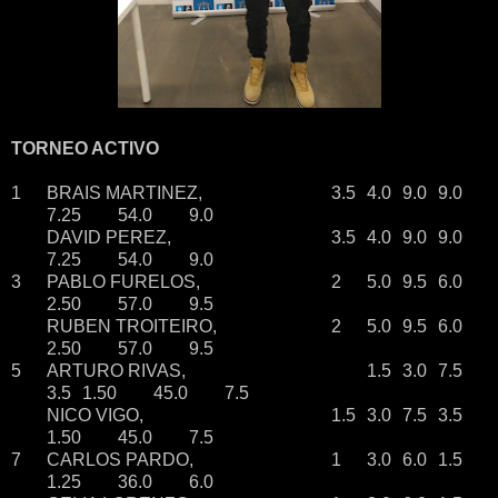
TORNEO ACTIVO
1
BRAIS MARTINEZ,
3.5
4.0
9.0
9.0
7.25
54.0
9.0
DAVID PEREZ,
3.5
4.0
9.0
9.0
7.25
54.0
9.0
3
PABLO FURELOS,
2
5.0
9.5
6.0
2.50
57.0
9.5
RUBEN TROITEIRO,
2
5.0
9.5
6.0
2.50
57.0
9.5
5
ARTURO RIVAS,
1.5
3.0
7.5
3.5
1.50
45.0
7.5
NICO VIGO,
1.5
3.0
7.5
3.5
1.50
45.0
7.5
7
CARLOS PARDO,
1
3.0
6.0
1.5
1.25
36.0
6.0