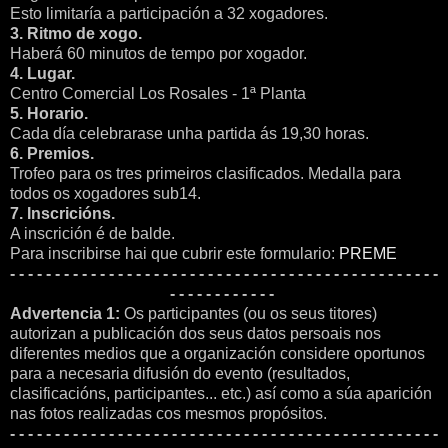
Esto limitaría a participación a 32 xogadores.
3. Ritmo de xogo.
Haberá 60 minutos de tempo por xogador.
4. Lugar.
Centro Comercial Los Rosales - 1ª Planta
5. Horario.
Cada día celebrarase unha partida ás 19,30 horas.
6. Premios.
Trofeo para os tres primeiros clasificados. Medalla para
todos os xogadores sub14.
7. Inscricións.
A inscrición é de balde.
Para inscribirse hai que cubrir este formulario:
PREME
- - - - - - - - - - - - - - - - - - - - - - - - - - - - - - - - - - - - - - - - - - - - - - - -
- - - - - - - - - - - -
Advertencia 1:
Os participantes (ou os seus titores)
autorizan a publicación dos seus datos persoais nos
diferentes medios que a organización considere oportunos
para a necesaria difusión do evento (resultados,
clasificacións, participantes... etc.) así como a súa aparición
nas fotos realizadas cos mesmos propósitos.
- - - - - - - - - - - - - - - - - - - - - - - - - - - - - - - - - - - - - - - - - - - - - - - -