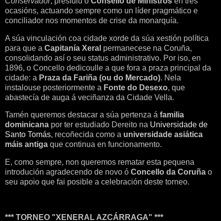
Conservador
, presidiu o
Consello de Ministros
en tres
ocasións, actuando sempre como un líder pragmático e
conciliador nos momentos de crise da monarquía.
A súa vinculación coa cidade xorde da súa xestión política
para que a
Capitanía Xeral
permanecese na Coruña,
consolidando así o seu status administrativo. Por iso, en
1896, o Concello dedicoulle a que fora a praza principal da
cidade: a
Praza da Fariña (ou do Mercado)
. Nela
instalouse posteriormente a
Fonte do Desexo
, que
abastecía de auga á veciñanza da Cidade Vella.
Tamén queremos destacar a súa pertenza á
familia
dominicana
por ter estudiado Dereito na
Universidade de
Santo Tomás
, recoñecida como a
universidade asiática
máis antiga
que continua en funcionamento.
E, como sempre, non queremos rematar esta pequena
introdución agradecendo de novo ó
Concello da Coruña
o
seu apoio que fai posible a celebración deste torneo.
*** TORNEO "XENERAL AZCÁRRAGA" ***