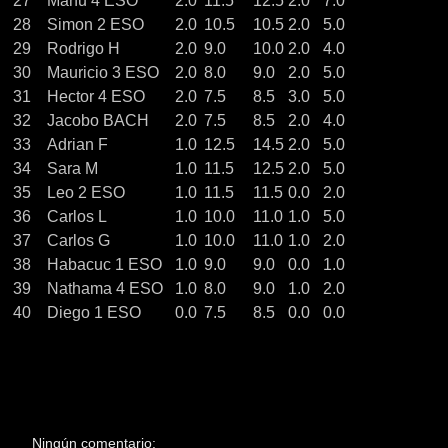
27
Manu 4 ESO
2.0
11.5
12.5
2.0
7.0
28
Simon 2 ESO
2.0
10.5
10.5
2.0
5.0
29
Rodrigo H
2.0
9.0
10.0
2.0
4.0
30
Mauricio 3 ESO
2.0
8.0
9.0
2.0
5.0
31
Hector 4 ESO
2.0
7.5
8.5
3.0
5.0
32
Jacobo BACH
2.0
7.5
8.5
2.0
4.0
33
Adrian F
1.0
12.5
14.5
2.0
5.0
34
Sara M
1.0
11.5
12.5
2.0
5.0
35
Leo 2 ESO
1.0
11.5
11.5
0.0
2.0
36
Carlos L
1.0
10.0
11.0
1.0
5.0
37
Carlos G
1.0
10.0
11.0
1.0
2.0
38
Habacuc 1 ESO
1.0
9.0
9.0
0.0
1.0
39
Nathama 4 ESO
1.0
8.0
9.0
1.0
2.0
40
Diego 1 ESO
0.0
7.5
8.5
0.0
0.0
Ningún comentario: