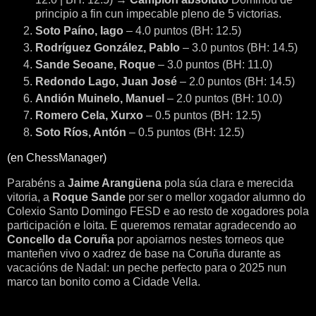
principio a fin cun impecable pleno de 5 victorias.
Soto Paíno, Iago
– 4.0 puntos (BH: 12.5)
Rodríguez González, Pablo
– 3.0 puntos (BH: 14.5)
Sande Seoane, Roque
– 3.0 puntos (BH: 11.0)
Redondo Lago, Juan José
– 2.0 puntos (BH: 14.5)
Andión Muinelo, Manuel
– 2.0 puntos (BH: 10.0)
Romero Cela, Xurxo
– 0.5 puntos (BH: 12.5)
Soto Ríos, Antón
– 0.5 puntos (BH: 12.5)
(en ChessManager)
Parabéns a 
Jaime Arangüena
 pola súa clara e merecida 
vitoria, a 
Roque Sande
 por ser o mellor xogador alumno do 
Colexio Santo Domingo FESD e ao resto de xogadores pola 
participación e loita. E queremos rematar agradecendo ao 
Concello da Coruña
 por apoiarnos nestes torneos que 
manteñen vivo o xadrez de base na Coruña durante as 
vacacións de Nadal: un peche perfecto para o 2025 nun 
marco tan bonito como a Cidade Vella.