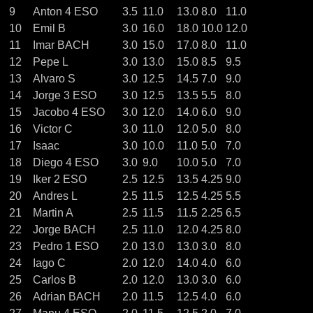
9
Anton 4 ESO
3.5
11.0
13.0
8.0
11.0
10
Emil B
3.0
16.0
18.0
10.0
12.0
11
Imar BACH
3.0
15.0
17.0
8.0
11.0
12
Pepe L
3.0
13.0
15.0
8.5
9.5
13
Alvaro S
3.0
12.5
14.5
7.0
9.0
14
Jorge 3 ESO
3.0
12.5
13.5
5.5
8.0
15
Jacobo 4 ESO
3.0
12.0
14.0
6.0
9.0
16
Victor C
3.0
11.0
12.0
5.0
8.0
17
Isaac
3.0
10.0
11.0
5.0
7.0
18
Diego 4 ESO
3.0
9.0
10.0
5.0
7.0
19
Iker 2 ESO
2.5
12.5
13.5
4.25
9.0
20
Andres L
2.5
11.5
12.5
4.25
5.5
21
Martin A
2.5
11.5
11.5
2.25
6.5
22
Jorge BACH
2.5
11.0
12.0
4.25
8.0
23
Pedro 1 ESO
2.0
13.0
13.0
3.0
8.0
24
Iago C
2.0
12.0
14.0
4.0
6.0
25
Carlos B
2.0
12.0
13.0
3.0
6.0
26
Adrian BACH
2.0
11.5
12.5
4.0
6.0