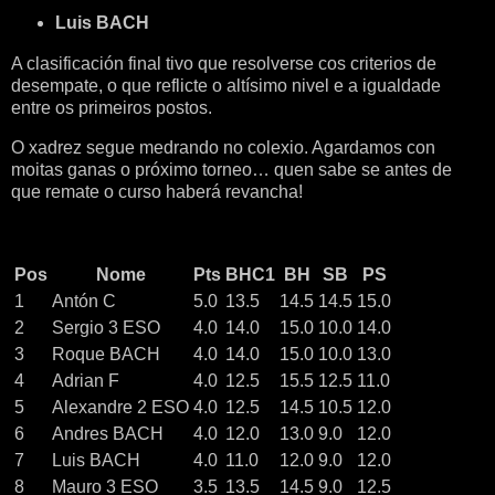
Luis BACH
A clasificación final tivo que resolverse cos criterios de 
desempate, o que reflicte o altísimo nivel e a igualdade 
entre os primeiros postos.
O xadrez segue medrando no colexio. Agardamos con 
moitas ganas o próximo torneo… quen sabe se antes de 
que remate o curso haberá revancha!
Pos
Nome
Pts
BHC1
BH
SB
PS
1
Antón C
5.0
13.5
14.5
14.5
15.0
2
Sergio 3 ESO
4.0
14.0
15.0
10.0
14.0
3
Roque BACH
4.0
14.0
15.0
10.0
13.0
4
Adrian F
4.0
12.5
15.5
12.5
11.0
5
Alexandre 2 ESO
4.0
12.5
14.5
10.5
12.0
6
Andres BACH
4.0
12.0
13.0
9.0
12.0
7
Luis BACH
4.0
11.0
12.0
9.0
12.0
8
Mauro 3 ESO
3.5
13.5
14.5
9.0
12.5