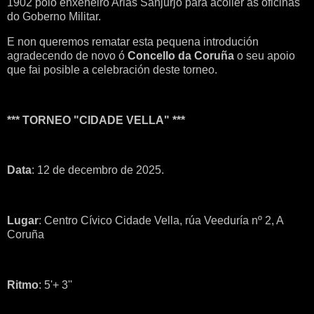
1902 polo enxeñeiro Arias Sanjurjo para acoller as oficinas
do Goberno Militar.
E non queremos rematar esta pequena introdución
agradecendo de novo ó
Concello da Coruña
o seu apoio
que fai posible a celebración deste torneo.
*** TORNEO "CIDADE VELLA" ***
Data
: 12 de decembro de 2025.
Lugar
: Centro Cívico Cidade Vella, rúa Veeduría nº 2, A
Coruña
Ritmo
: 5'+ 3''