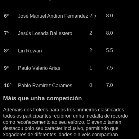
2.5
8.0
6º
Jose Manuel Andion Fernandez
2
8.0
7º
Jesús Losada Ballestero
2
5.5
8º
Lin Rowan
1
7.5
9º
Paulo Valerio Arias
0
7.0
10º
Pablo Ramirez Carames
Máis que unha competición
Ademais dos trofeos para os tres primeiros clasificados,
todos os participantes recibiron unha medalla de recordo
como recoñecemento ao seu esforzo. O evento tamén
destacou polo seu carácter inclusivo, permitindo que
xogadores de diferentes idades e niveis compartiran