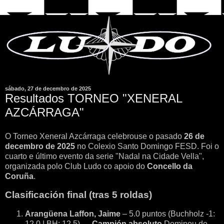
sábado, 27 de decembro de 2025
Resultados TORNEO "XENERAL
AZCÁRRAGA"
O Torneo Xeneral Azcárraga celebrouse o pasado
26 de
decembro de 2025
no Colexio Santo Domingo FESD. Foi o
cuarto e último evento da serie "Nadal na Cidade Vella",
organizada polo Club Ludo co apoio do
Concello da
Coruña
.
Clasificación final (tras 5 roldas)
Arangüena Laffon, Jaime
– 5.0 puntos (Buchholz -1:
12.0 | BH: 12.5) →
Campión absoluto
Dominou de