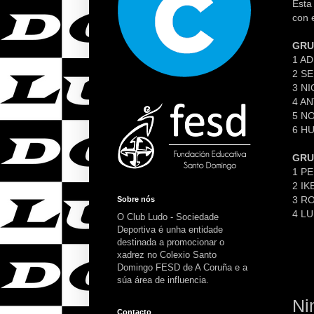
Esta
con 
GRU
1 A
2 S
3 
4 A
5 N
6 
GRU
1 P
2 I
3 R
Sobre nós
4 L
O Club Ludo - Sociedade
Deportiva é unha entidade
destinada a promocionar o
xadrez no Colexio Santo
Domingo FESD de A Coruña e a
súa área de influencia.
Ni
Contacto