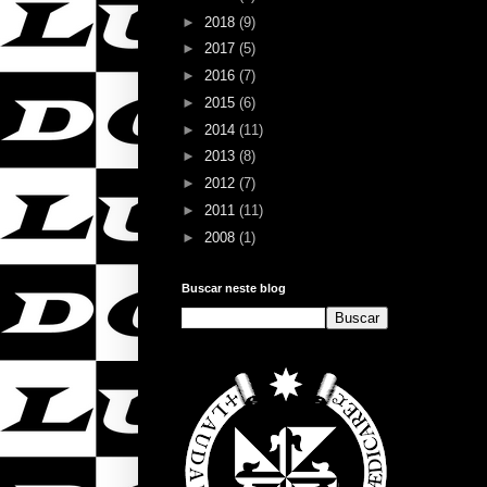
►
2018
(9)
►
2017
(5)
►
2016
(7)
►
2015
(6)
►
2014
(11)
►
2013
(8)
►
2012
(7)
►
2011
(11)
►
2008
(1)
Buscar neste blog