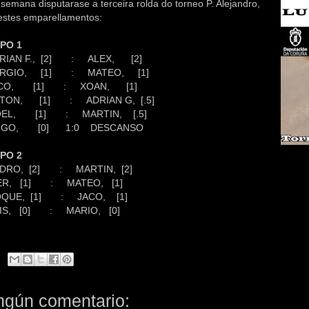
 semana disputarase a terceira rolda do torneo P. Alejandro,
estes emparellamentos:
PO 1
DRIAN F., [2] : ALEX, [2]
ERGIO, [1] : MATEO, [1]
NICO, [1] : XOAN, [1]
NTON, [1] : ADRIAN G, [.5]
OEL, [1] : MARTIN, [.5]
HUGO, [0] 1:0 DESCANSO
PO 2
EDRO, [2] : MARTIN, [2]
KER, [1] : MATEO, [1]
OQUE, [1] : JACO, [1]
UIS, [0] : MARIO, [0]
ngún comentario: