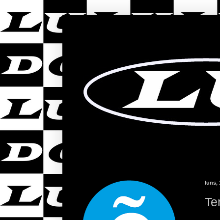
luns,
Te