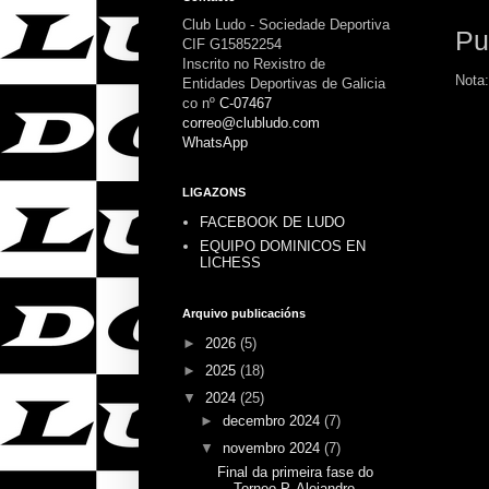
Club Ludo - Sociedade Deportiva
Pu
CIF G15852254
Inscrito no Rexistro de
Nota:
Entidades Deportivas de Galicia
co nº
C-07467
correo@clubludo.com
WhatsApp
LIGAZONS
FACEBOOK DE LUDO
EQUIPO DOMINICOS EN
LICHESS
Arquivo publicacións
►
2026
(5)
►
2025
(18)
▼
2024
(25)
►
decembro 2024
(7)
▼
novembro 2024
(7)
Final da primeira fase do
Torneo P. Alejandro