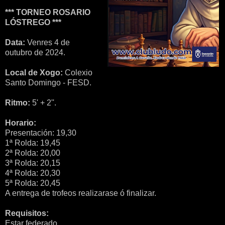
*** TORNEO ROSARIO
LÓSTREGO ***
Data:
Venres 4 de
outubro de 2024.
Local de Xogo:
Colexio
Santo Domingo - FESD.
Ritmo:
5' + 2''.
Horario:
Presentación: 19,30
1ª Rolda: 19,45
2ª Rolda: 20,00
3ª Rolda: 20,15
4ª Rolda: 20,30
5ª Rolda: 20,45
A entrega de trofeos realizarase ó finalizar.
Requisitos:
Estar federado.