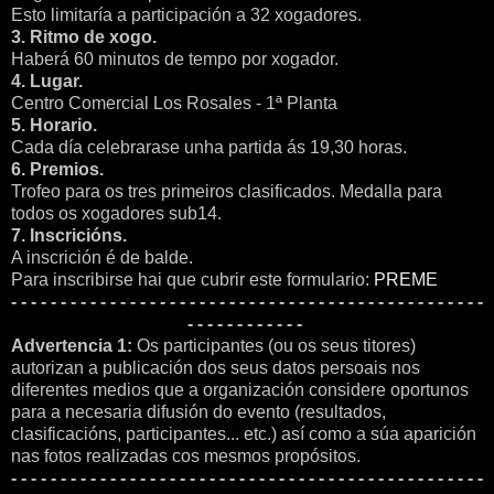
Esto limitaría a participación a 32 xogadores.
3. Ritmo de xogo.
Haberá 60 minutos de tempo por xogador.
4. Lugar.
Centro Comercial Los Rosales - 1ª Planta
5. Horario.
Cada día celebrarase unha partida ás 19,30 horas.
6. Premios.
Trofeo para os tres primeiros clasificados. Medalla para
todos os xogadores sub14.
7. Inscricións.
A inscrición é de balde.
Para inscribirse hai que cubrir este formulario:
PREME
- - - - - - - - - - - - - - - - - - - - - - - - - - - - - - - - - - - - - - - - - - - - - - - -
- - - - - - - - - - - -
Advertencia 1:
Os participantes (ou os seus titores)
autorizan a publicación dos seus datos persoais nos
diferentes medios que a organización considere oportunos
para a necesaria difusión do evento (resultados,
clasificacións, participantes... etc.) así como a súa aparición
nas fotos realizadas cos mesmos propósitos.
- - - - - - - - - - - - - - - - - - - - - - - - - - - - - - - - - - - - - - - - - - - - - - - -